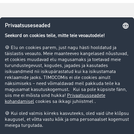
Taotlemine – see on lihtne:
Alusta registreerimist
Kas Teil on küsimusi tekkinud?
Pöörduge julgesti TIMOCOM klienditoe poole telefonil:
+48 71 737 26 20