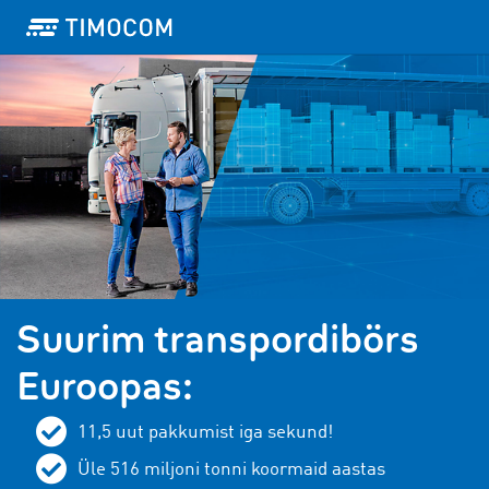
Suurim transpordibörs
Euroopas:
11,5
uut pakkumist iga sekund!
Üle 516 miljoni tonni koormaid aastas