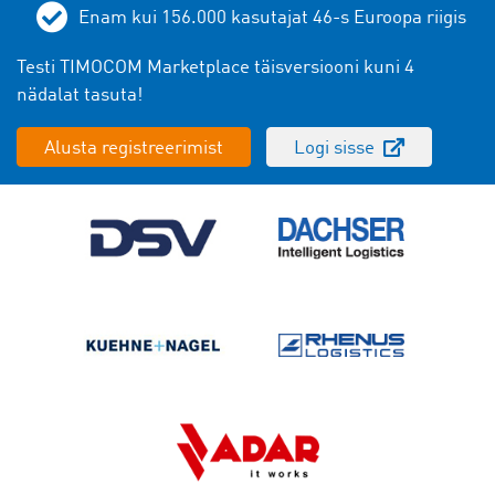
Enam kui
156.000
kasutajat 46-s Euroopa riigis
Testi TIMOCOM Marketplace täisversiooni kuni 4
nädalat tasuta!
Alusta registreerimist
Logi sisse