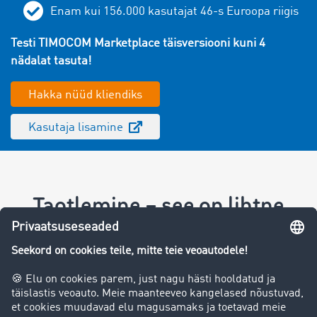
Enam kui
156.000
kasutajat
46
-s Euroopa riigis
Testi TIMOCOM Marketplace täisversiooni kuni 4
nädalat tasuta!
Hakka nüüd kliendiks
Kasutaja lisamine
Taotlemine – see on lihtne
Hakka nüüd kliendiks