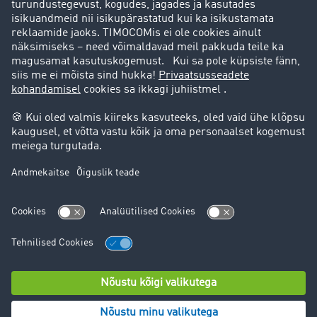
Kas Teil on küsimusi tekkinud?
Pöörduge julgesti TIMOCOM klienditoe poole
telefonil:
+48 71 737 26 20
Legal notice
Data protection
Küpsiste seaded