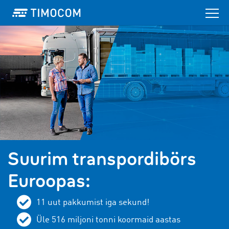
Suurim transpordibörs
Euroopas:
11 uut pakkumist iga sekund!
Üle 516 miljoni tonni koormaid aastas