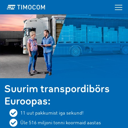
Suurim transpordibörs
Euroopas:
11 uut pakkumist iga sekund!
Üle 516 miljoni tonni koormaid aastas