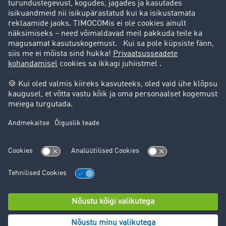
Kas Teil on küsimusi tekkinud?
Pöörduge julgesti TIMOCOM klienditoe poole
telefonil:
+48 71 737 26 20
Legal notice
Data protection
Küpsiste seaded