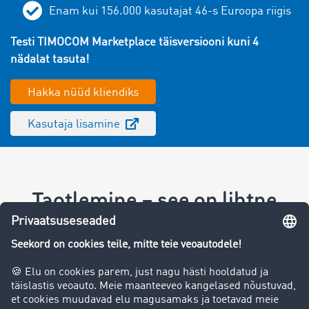
Enam kui
156.000
kasutajat
46
-s Euroopa riigis
Testi TIMOCOM Marketplace täisversiooni kuni 4
nädalat tasuta!
Hakka nüüd kliendiks
Kasutaja lisamine
Taotlemine – see on lihtne
Hakka nüüd kliendiks